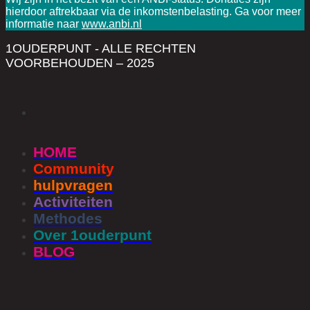
hierdoor aftrekbaar via de inkomstenbelasting. Ga voor meer
informatie naar
www.anbi.nl
1OUDERPUNT - ALLE RECHTEN
VOORBEHOUDEN – 2025
HOME
Community
hulpvragen
Activiteiten
Methodes
Over 1ouderpunt
BLOG