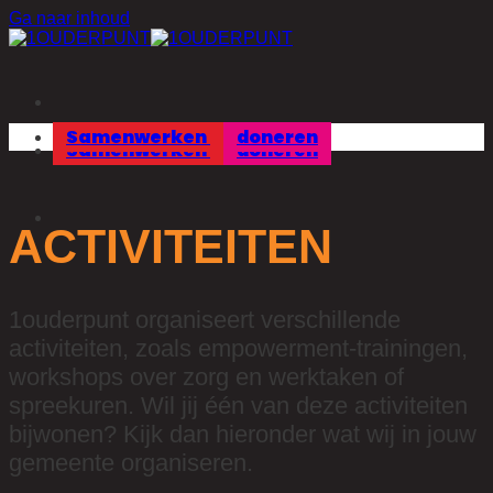
Ga naar inhoud
Samenwerken
doneren
Samenwerken
doneren
ACTIVITEITEN
1ouderpunt organiseert verschillende
activiteiten, zoals empowerment-trainingen,
workshops over zorg en werktaken of
spreekuren. Wil jij één van deze activiteiten
bijwonen? Kijk dan hieronder wat wij in jouw
gemeente organiseren.